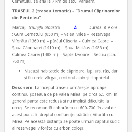
Cernatului, se află la 7 km de satul Varlaam.
TRASEUL 2 (traseu tematic)
–
“Drumul Căprioarelor
din Penteleu”
Marcaj:
triunghi albastru
Δ
Durata: 8-9 ore
; Gura Cernatului (650 m) – valea Milea – Rezervaţia
Viforâta (1360 m) – pârâul Căşeria – Culmea Caprei –
Şaua Căprioarei (1410 m) – Şaua Miclăuş (1485 m) –
Culmea Caprei (1488 m) – Şapte Izvoare – Secuiu (cca.
760 m)
Vizează habitatele de căprioare, lup, urs, râs, dar
şi fluturele vărgat, croitorul alpin şi clopoţelul.
Descriere:
La început traseul urmăreşte aproape
continuu şoseaua de pe valea Milea, pe circa 6,5 km. În
general panta este redusă şi nu implică dificultăţi la
urcuş. Se recomandă coborârea cu 600-700 în aval de
acest punct în dreptul confluenţei pârâului Viforâta cu
Milea. Pe această distanţă se poate urmări capătul sudic
al rezervaţiei Viforâta cu arbori coloşi.