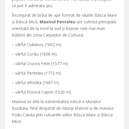
ce pot fi admirate aici.
Înconjurat de brâul de ape format de râurile Bâsca Mare
şi Bâsca Mică,
Masivul Penteleu
are culmea principală
orientată de la nord la sud şi înşiruie cele mai mari
înălţimi din zona Carpaţilor de Curbură:
– vârful Ciulianoş (1602 m)
– vârful Corâiu (1608 m)
– vârful Crucea Fetei (1577 m)
– vârful Penteleu (1772 m)
– vârful Viforâta (1667 m)
– vârful Piciorul Caprei (1520 m)
Masivul se află la extremitatea estică a Munţilor
Buzãului, fiind despărţit de Munţii Vrancei şi de masivul
Podu Calului prin culoarele văilor Bâsca Mare şi Bâsca
Micã.