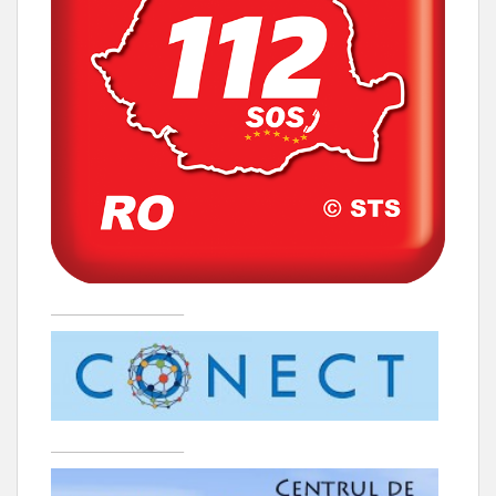
____________________
____________________