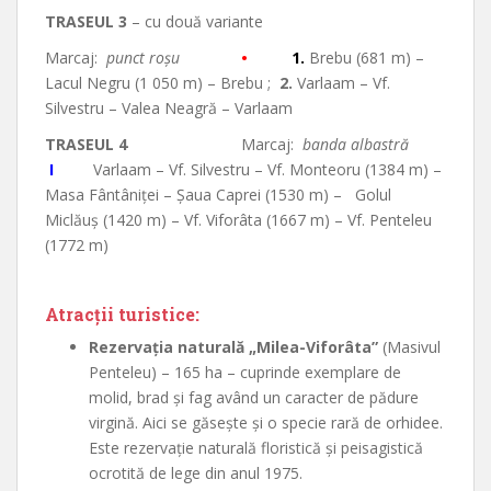
TRASEUL 3
– cu două variante
Marcaj:
punct roşu
•
1.
Brebu (681 m) –
Lacul Negru (1 050 m) – Brebu ;
2.
Varlaam – Vf.
Silvestru – Valea Neagră – Varlaam
TRASEUL 4
Marcaj:
banda albastră
I
Varlaam – Vf. Silvestru – Vf. Monteoru (1384 m) –
Masa Fântâniţei – Şaua Caprei (1530 m) – Golul
Miclăuş (1420 m) – Vf. Viforâta (1667 m) – Vf. Penteleu
(1772 m)
Atracţii turistice:
Rezervaţia naturală „Milea-Viforâta”
(Masivul
Penteleu) – 165 ha – cuprinde exemplare de
molid, brad şi fag având un caracter de pădure
virgină. Aici se găseşte şi o specie rară de orhidee.
Este rezervație naturală floristică și peisagistică
ocrotită de lege din anul 1975.