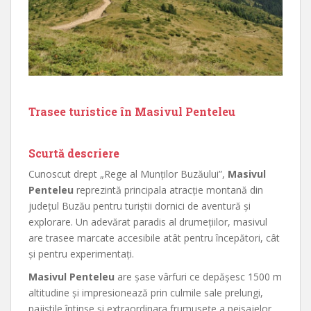
Trasee turistice în Masivul Penteleu
Scurtă descriere
Cunoscut drept „Rege al Munţilor Buzăului”,
Masivul
Penteleu
reprezintă principala atracţie montană din
judeţul Buzău pentru turiştii dornici de aventură şi
explorare. Un adevărat paradis al drumeţiilor, masivul
are trasee marcate accesibile atât pentru începători, cât
şi pentru experimentaţi.
Masivul Penteleu
are şase vârfuri ce depăşesc 1500 m
altitudine şi impresionează prin culmile sale prelungi,
pajiştile întinse şi extraordinara frumuseţe a peisajelor