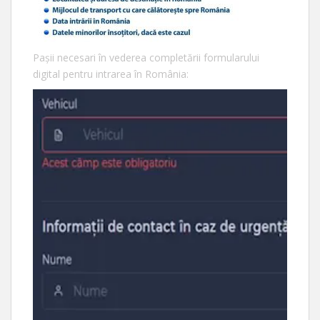
Pașii necesari în vederea completării formularului
digital pentru intrarea în România: