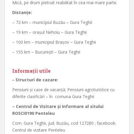
Mică, pe drum pietruit reabilitat în cea mai mare parte.
Distanţe:
– 72 km – municipiul Buzău – Gura Teghii
– 19 km – oraşul Nehoiu – Gura Teghii
– 100 km – municipiul Braşov – Gura Teghii
– 155 km – Bucureşti – Gura Teghii
Informaţii utile
–
Structuri de cazare
:
Pensiuni şi case de vacanţă; Pensiuni agroturistice cu
diferite clasificări – în comuna Gura Teghii
– Centrul de Vizitare
şi Informare al sitului
ROSCI0190
Penteleu
Com. Gura Teghii, jud. Buzău, cod 127280 ; facebook:
Centrul de vizitare Penteleu