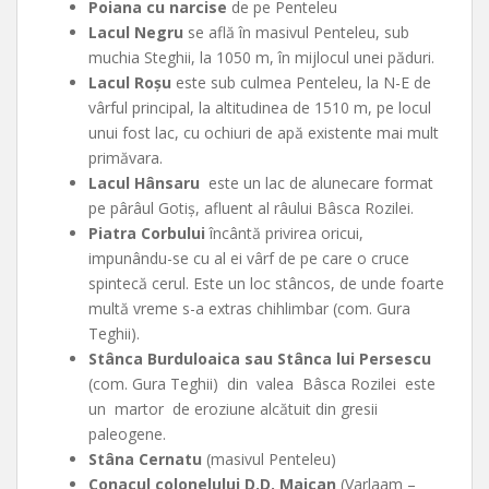
Poiana cu narcise
de pe Penteleu
Lacul Negru
se află în masivul Penteleu, sub
muchia Steghii, la 1050 m, în mijlocul unei păduri.
Lacul Roşu
este sub culmea Penteleu, la N-E de
vârful principal, la altitudinea de 1510 m, pe locul
unui fost lac, cu ochiuri de apă existente mai mult
primăvara.
Lacul Hânsaru
este un lac de alunecare format
pe pârâul Gotiş, afluent al râului Bâsca Rozilei.
Piatra Corbului
încântă privirea oricui,
impunându-se cu al ei vârf de pe care o cruce
spintecă cerul. Este un loc stâncos, de unde foarte
multă vreme s-a extras chihlimbar (com. Gura
Teghii).
Stânca Burduloaica sau Stânca lui Persescu
(com. Gura Teghii) din valea Bâsca Rozilei este
un martor de eroziune alcătuit din gresii
paleogene.
Stâna Cernatu
(masivul Penteleu)
Conacul colonelului D.D. Maican
(Varlaam –