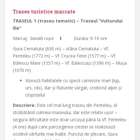
Trasee turistice marcate
TRASEUL 1 (traseu tematic)
– Traseul “Vulturului
Ilie”
Marcaj:
bandă roşie
I
Durata: 9-10 ore
Gura Cernatului (650 m) – stâna Cernatului – Vf.
Penteleu (1772 m) – Vf. Crucea Fetei (1577 m) – Vf.
Bălescu Mare (1557 m) – Vf. Bălescuţu (1396 m) – Muşa
(1070 m)
Vizează habitatele cu specii carnivore mari (lup,
urs, râs), dar şi fluturele vărgat, croitorul alpin şi
clopoţelul
Descriere:
Este cel mai lung traseu din Penteleu, el
străbătând culmea masivului, dar este relativ uşor –
singura dificultate este doar urcuşul până la Vf. Penteleu
(4 ore) după care parcurgerea crestei se realizează
ocolind vârfurile mai înalte. Punctul de plecare, Gura