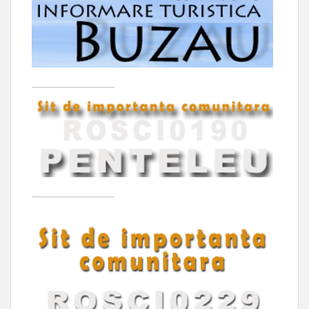
____________________
____________________