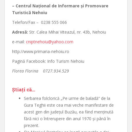
– Centrul Naţional de Informare şi Promovare
Turistică Nehoiu
Telefon/Fax – 0238 555 066
Adresă:
Str. Calea Mihai Viteazul, nr. 43b, Nehoiu
e-mail:
cniptnehoiu@yahoo.com
http://www.primaria-nehoiu.ro
Pagină Facebook: Info Turism Nehoiu
Florea Florina 0727.934.529
Ştiaţi că…
Serbarea folclorică „Pe urme de baladă” de la
Gura Teghii este cea mai veche manifestare de
acest gen din judeţul Buzău, ea fiind menţinută
fără nici o întrerupere din anul 1970 şi până în
prezent.