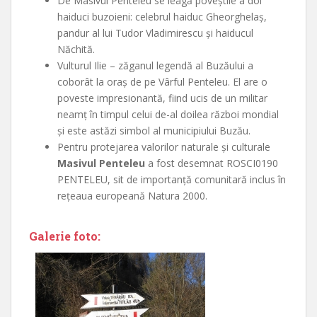
De Masivul Penteleu se leagă poveştile a doi
haiduci buzoieni: celebrul haiduc Gheorghelaş,
pandur al lui Tudor Vladimirescu şi haiducul
Năchită.
Vulturul Ilie – zăganul legendă al Buzăului a
coborât la oraş de pe Vârful Penteleu. El are o
poveste impresionantă, fiind ucis de un militar
neamţ în timpul celui de-al doilea război mondial
şi este astăzi simbol al municipiului Buzău.
Pentru protejarea valorilor naturale şi culturale
Masivul Penteleu
a fost desemnat ROSCI0190
PENTELEU, sit de importanţă comunitară inclus în
reţeaua europeană Natura 2000.
Galerie foto: