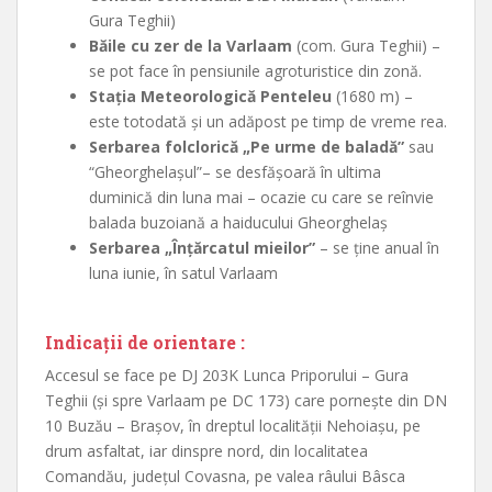
Gura Teghii)
Băile cu zer de la Varlaam
(com. Gura Teghii) –
se pot face în pensiunile agroturistice din zonă.
Staţia Meteorologică Penteleu
(1680 m) –
este totodată şi un adăpost pe timp de vreme rea.
Serbarea folclorică „Pe urme de baladă”
sau
“Gheorghelaşul”– se desfăşoară în ultima
duminică din luna mai – ocazie cu care se reînvie
balada buzoiană a haiducului Gheorghelaş
Serbarea „Înţărcatul mieilor”
– se ţine anual în
luna iunie, în satul Varlaam
Indicaţii de orientare :
Accesul se face pe DJ 203K Lunca Priporului – Gura
Teghii (şi spre Varlaam pe DC 173) care porneşte din DN
10 Buzău – Braşov, în dreptul localităţii Nehoiaşu, pe
drum asfaltat, iar dinspre nord, din localitatea
Comandău, judeţul Covasna, pe valea râului Bâsca