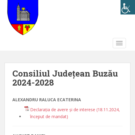
S
k
i
p
t
o
TOGGLE
m
a
i
n
Consiliul Județean Buzău
c
o
2024-2028
n
t
ALEXANDRU RALUCA ECATERINA
e
n
Declarația de avere și de interese (18.11.2024,
t
început de mandat)