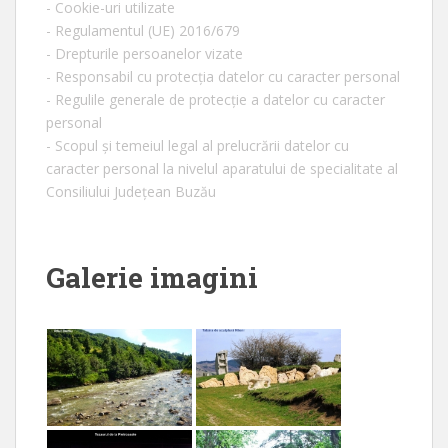
- Cookie-uri utilizate
- Regulamentul (UE) 2016/679
- Drepturile persoanelor vizate
- Responsabil cu protecția datelor cu caracter personal
- Regulile generale de protecție a datelor cu caracter
personal
- Scopul și temeiul legal al prelucrării datelor cu
caracter personal la nivelul aparatului de specialitate al
Consiliului Județean Buzău
Galerie imagini