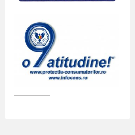
____________________
____________________