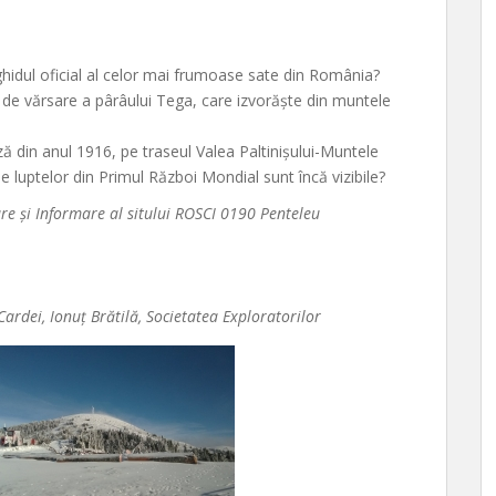
ghidul oficial al celor mai frumoase sate din România?
a de vărsare a pârâului Tega, care izvorăște din muntele
ză din anul 1916, pe traseul Valea Paltinișului-Muntele
luptelor din Primul Război Mondial sunt încă vizibile?
are și Informare al sitului ROSCI 0190 Penteleu
Cardei, Ionuț Brătilă, Societatea Exploratorilor