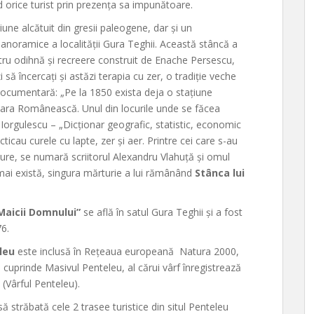
orice turist prin prezența sa impunătoare.
une alcătuit din gresii paleogene, dar și un
panoramice a localității Gura Teghii. Această stâncă a
tru odihnă și recreere construit de Enache Persescu,
i să încercați și astăzi terapia cu zer, o tradiție veche
documentară: „Pe la 1850 exista deja o stațiune
Țara Românească. Unul din locurile unde se făcea
 Iorgulescu – „Dicționar geografic, statistic, economic
acticau curele cu lapte, zer și aer. Printre cei care s-au
ure, se numară scriitorul Alexandru Vlahuță și omul
mai există, singura mărturie a lui rămânând
Stânca lui
Maicii Domnului”
se află în satul Gura Teghii și a fost
76.
eleu
este inclusă în Rețeaua europeană Natura 2000,
 cuprinde Masivul Penteleu, al cărui vârf înregistrează
(Vârful Penteleu).
să străbată cele 2 trasee turistice din situl Penteleu