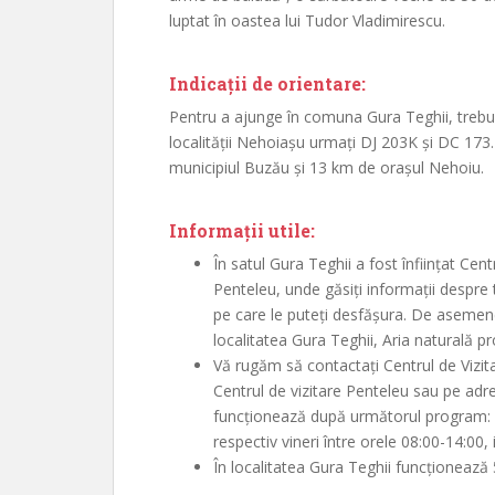
luptat în oastea lui Tudor Vladimirescu.
Indicații de orientare:
Pentru a ajunge în comuna Gura Teghii, trebui
localității Nehoiașu urmați DJ 203K și DC 173.
municipiul Buzău și 13 km de orașul Nehoiu.
Informații utile:
În satul Gura Teghii a fost înființat Cen
Penteleu, unde găsiți informații despre t
pe care le puteți desfășura. De asemene
localitatea Gura Teghii, Aria naturală p
Vă rugăm să contactați Centrul de Vizi
Centrul de vizitare Penteleu sau pe adr
funcționează după următorul program: es
respectiv vineri între orele 08:00-14:00,
În localitatea Gura Teghii funcționează 5