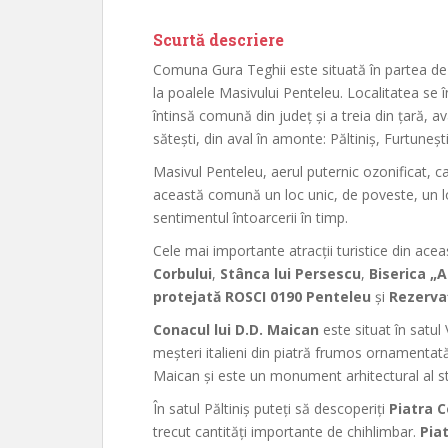
Scurtă descriere
Comuna Gura Teghii este situată în partea de 
la poalele Masivului Penteleu. Localitatea se 
întinsă comună din județ și a treia din țară, 
sătești, din aval în amonte: Păltiniș, Furtuneș
Masivul Penteleu, aerul puternic ozonificat, case
această comună un loc unic, de poveste, un loc
sentimentul întoarcerii în timp.
Cele mai importante atracții turistice din ace
Corbului
,
Stânca lui Persescu
,
Biserica „
protejată ROSCI 0190 Penteleu
și
Rezerva
Conacul lui D.D. Maican
este situat în satul
meșteri italieni din piatră frumos ornamentat
Maican și este un monument arhitectural al st
În satul Păltiniș puteți să descoperiți
Piatra C
trecut cantități importante de chihlimbar.
Pia