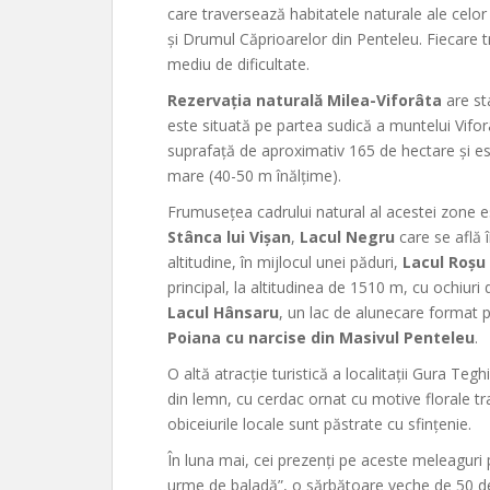
care traversează habitatele naturale ale celor m
și Drumul Căprioarelor din Penteleu. Fiecare 
mediu de dificultate.
Rezervația naturală Milea-Viforâta
are st
este situată pe partea sudică a muntelui Vifor
suprafață de aproximativ 165 de hectare și est
mare (40-50 m înălțime).
Frumusețea cadrului natural al acestei zone e
Stânca lui Vișan
,
Lacul Negru
care se află 
altitudine, în mijlocul unei păduri,
Lacul Roşu
principal, la altitudinea de 1510 m, cu ochiuri
Lacul Hânsaru
, un lac de alunecare format pe
Poiana cu narcise din Masivul Penteleu
.
O altă atracție turistică a localitații Gura Teg
din lemn, cu cerdac ornat cu motive florale tr
obiceiurile locale sunt păstrate cu sfințenie.
În luna mai, cei prezenți pe aceste meleaguri 
urme de baladă”, o sărbătoare veche de 50 de