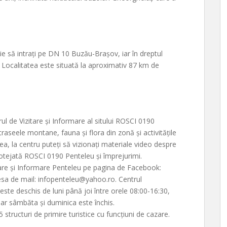
e să intrați pe DN 10 Buzău-Brașov, iar în dreptul
 Localitatea este situată la aproximativ 87 km de
trul de Vizitare și Informare al sitului ROSCI 0190
raseele montane, fauna și flora din zonă și activitățile
a, la centru puteți să vizionați materiale video despre
rotejată ROSCI 0190 Penteleu și împrejurimi.
tare și Informare Penteleu pe pagina de Facebook:
esa de mail: infopenteleu@yahoo.ro. Centrul
te deschis de luni până joi între orele 08:00-16:30,
 iar sâmbăta și duminica este închis.
 structuri de primire turistice cu funcțiuni de cazare.