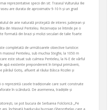
ai reprezentative specii din sit: Traseul Vulturului Ilie
traseu are durata de aproximativ 9-10 h și un grad
atutul de arie naturală protejată de interes județean și
âta din Masivul Penteleu. Rezervația se întinde pe o
e formată din brazi și molizi seculari de talie foarte
ste completată de următoarele obiective turistice:
în masivul Penteleu, sub muchia Steghii, la 1050 m
care este situat sub culmea Penteleu, la N-E de vârful
 de apă existente preponderent în timpul primăverii,
 pârâul Gotiş, afluent al râului Bâsca Rozilei și
hii o reprezintă casele tradiționale care sunt construite
aforate în scândură. De asemenea, tradițiile și
pitorești, se pot bucura de Serbarea Folclorică „Pe
 ani, închinată haiducului buzoian Gheorghelaș care a