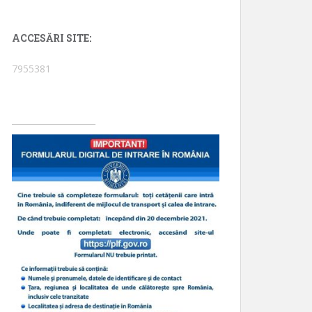
ACCESĂRI SITE:
7955381
____________________