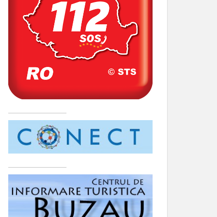
____________________
____________________