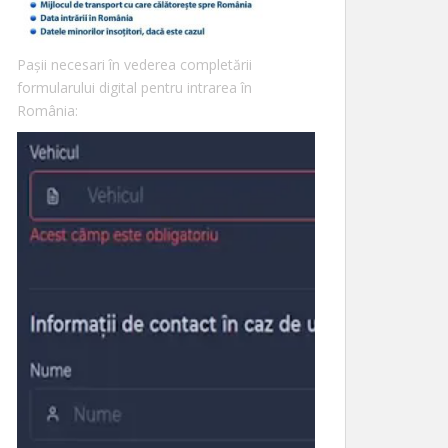
Pașii necesari în vederea completării
formularului digital pentru intrarea în
România: