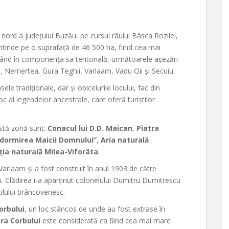
nord a județului Buzău, pe cursul râului Bâsca Rozilei,
întinde pe o suprafață de 46 500 ha, fiind cea mai
având în componența sa teritorială, următoarele așezări
ti, Nemertea, Gura Teghii, Varlaam, Vadu Oii și Secuiu.
le tradiționale, dar și obiceiurile locului, fac din
 al legendelor ancestrale, care oferă turiștilor
astă zonă sunt:
Conacul lui D.D. Maican
,
Piatra
Adormirea Maicii Domnului”
,
Aria naturală
ția naturală Milea-Viforâta
.
 Varlaam și a fost construit în anul 1903 de către
ă. Clădirea i-a aparținut colonelului Dumitru Dumitrescu
ilului brâncovenesc.
orbului
, un loc stâncos de unde au fost extrase în
tra Corbului
este considerată ca fiind cea mai mare