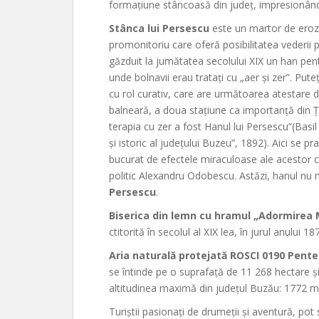
formațiune stâncoasă din județ, impresionând 
Stânca lui Persescu
este un martor de erozi
promonitoriu care oferă posibilitatea vederii 
găzduit la jumătatea secolului XIX un han pen
unde bolnavii erau tratați cu „aer și zer”. Puteț
cu rol curativ, care are următoarea atestare 
balneară, a doua stațiune ca importanță din 
terapia cu zer a fost Hanul lui Persescu”(Basil
și istoric al județului Buzeu”, 1892). Aici se pr
bucurat de efectele miraculoase ale acestor c
politic Alexandru Odobescu. Astăzi, hanul nu 
Persescu
.
Biserica din lemn cu hramul „Adormirea 
ctitorită în secolul al XIX lea, în jurul anului 18
Aria naturală protejată ROSCI 0190 Pent
se întinde pe o suprafață de 11 268 hectare și
altitudinea maximă din județul Buzău: 1772 m 
Turiștii pasionați de drumeții și aventură, pot 