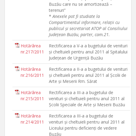
Buzău care nu se amortizează –
terenuri”
*
Anexele pot fi studiate la
Compartimentul informare, relaţii cu
publicul şi secretariat ATOP al Consiliului
Judeţean Buzău, parter, cam.21.
Hotărârea
Rectificarea a V-a a bugetului de venituri
nr.217/2011
şi cheltuieli pentru anul 2011 al Spitalului
Judeţean de Urgenţă Buzău
Hotărârea
Rectificarea a II-a a bugetului de venituri
nr.216/2011
şi cheltuieli pentru anul 2011 al Şcolii de
Arte şi Meserii Rm. Sărat
Hotărârea
Rectificarea a III-a a bugetului de
nr.215/2011
venituri şi cheltuieli pentru anul 2011 al
Şcolii Speciale de Arte şi Meserii Buzău
Hotărârea
Rectificarea a III-a a bugetului de
nr.214/2011
venituri şi cheltuieli pentru anul 2011 al
Liceului pentru deficienţi de vedere
Buzău