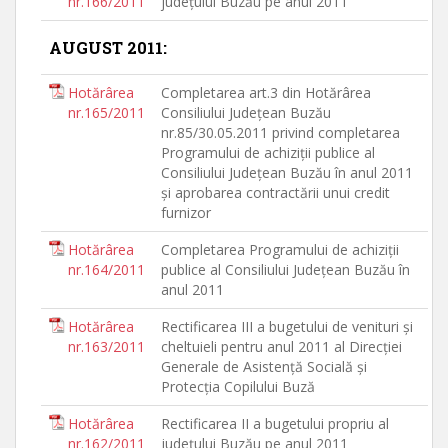
nr.166/2011
judeţului Buzău pe anul 2011
AUGUST 2011:
Hotărârea
Completarea art.3 din Hotărârea
nr.165/2011
Consiliului Judeţean Buzău
nr.85/30.05.2011 privind completarea
Programului de achiziţii publice al
Consiliului Judeţean Buzău în anul 2011
şi aprobarea contractării unui credit
furnizor
Hotărârea
Completarea Programului de achiziţii
nr.164/2011
publice al Consiliului Judeţean Buzău în
anul 2011
Hotărârea
Rectificarea III a bugetului de venituri şi
nr.163/2011
cheltuieli pentru anul 2011 al Direcţiei
Generale de Asistenţă Socială şi
Protecţia Copilului Buză
Hotărârea
Rectificarea II a bugetului propriu al
nr.162/2011
judeţului Buzău pe anul 2011