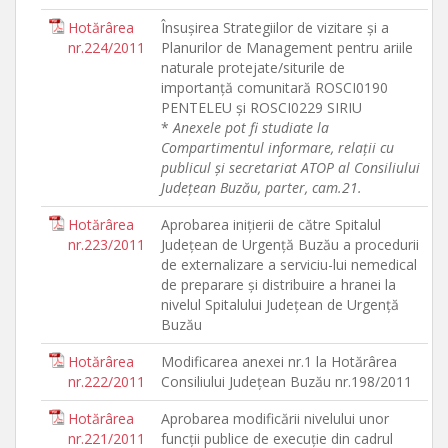
Hotărârea
Însuşirea Strategiilor de vizitare şi a
nr.224/2011
Planurilor de Management pentru ariile
naturale protejate/siturile de
importanţă comunitară ROSCI0190
PENTELEU şi ROSCI0229 SIRIU
*
Anexele pot fi studiate la
Compartimentul informare, relaţii cu
publicul şi secretariat ATOP al Consiliului
Judeţean Buzău, parter, cam.21.
Hotărârea
Aprobarea iniţierii de către Spitalul
nr.223/2011
Judeţean de Urgenţă Buzău a procedurii
de externalizare a serviciu-lui nemedical
de preparare şi distribuire a hranei la
nivelul Spitalului Judeţean de Urgenţă
Buzău
Hotărârea
Modificarea anexei nr.1 la Hotărârea
nr.222/2011
Consiliului Judeţean Buzău nr.198/2011
Hotărârea
Aprobarea modificării nivelului unor
nr.221/2011
funcţii publice de execuţie din cadrul