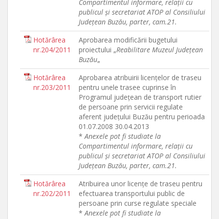
Compartimentul informare, relaţii cu
publicul şi secretariat ATOP al Consiliului
Judeţean Buzău, parter, cam.21.
Hotărârea
Aprobarea modificării bugetului
nr.204/2011
proiectului „
Reabilitare Muzeul Judeţean
Buzău
„
Hotărârea
Aprobarea atribuirii licenţelor de traseu
nr.203/2011
pentru unele trasee cuprinse în
Programul judeţean de transport rutier
de persoane prin servicii regulate
aferent judeţului Buzău pentru perioada
01.07.2008 30.04.2013
*
Anexele pot fi studiate la
Compartimentul informare, relaţii cu
publicul şi secretariat ATOP al Consiliului
Judeţean Buzău, parter, cam.21.
Hotărârea
Atribuirea unor licenţe de traseu pentru
nr.202/2011
efectuarea transportului public de
persoane prin curse regulate speciale
*
Anexele pot fi studiate la