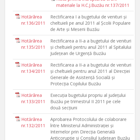
materiale la H.C.J.Buzău nr.137/2011
Hotărârea
Rectificarea I a bugetului de venituri şi
nr.136/2011
cheltuieli pe anul 2011 al Şcolii Populare
de Arte şi Meserii Buzău
Hotărârea
Rectificarea a II-a a bugetului de venituri
nr.135/2011
şi cheltuieli pentru anul 2011 al Spitalului
Judeţean de Urgenţă Buzău
Hotărârea
Rectificarea a II-a a bugetului de venituri
nr.134/2011
şi cheltuieli pentru anul 2011 al Direcţiei
Generale de Asistenţă Socială şi
Protecţia Copilului Buzău
Hotărârea
Execuţia bugetului propriu al judeţului
nr.133/2011
Buzău pe trimestrul II 2011 pe cele
două secţiuni
Hotărârea
Aprobarea Protocolului de colaborare
nr.132/2011
între Ministerul Administraţiei şi
Internelor prin Direcţia Generală
Anticorupţie şi Consiliul Judeţean Buzău