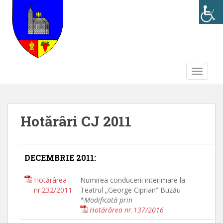
S
k
i
p
t
o
TOGGLE
m
a
i
n
Hotărâri CJ 2011
c
o
n
t
DECEMBRIE 2011:
e
n
Hotărârea
Numirea conducerii interimare la
t
nr.232/2011
Teatrul „George Ciprian” Buzău
*Modificată prin
Hotărârea nr.137/2016