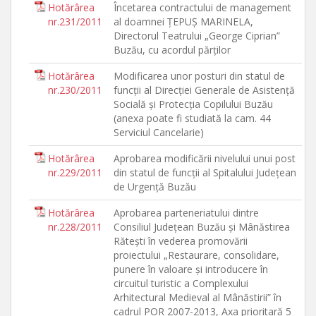
Hotărârea
Încetarea contractului de management
nr.231/2011
al doamnei ŢEPUŞ MARINELA,
Directorul Teatrului „George Ciprian”
Buzău, cu acordul părţilor
Hotărârea
Modificarea unor posturi din statul de
nr.230/2011
funcţii al Direcţiei Generale de Asistenţă
Socială şi Protecţia Copilului Buzău
(anexa poate fi studiată la cam. 44
Serviciul Cancelarie)
Hotărârea
Aprobarea modificării nivelului unui post
nr.229/2011
din statul de funcţii al Spitalului Judeţean
de Urgenţă Buzău
Hotărârea
Aprobarea parteneriatului dintre
nr.228/2011
Consiliul Judeţean Buzău şi Mânăstirea
Răteşti în vederea promovării
proiectului „Restaurare, consolidare,
punere în valoare şi introducere în
circuitul turistic a Complexului
Arhitectural Medieval al Mânăstirii” în
cadrul POR 2007-2013, Axa prioritară 5