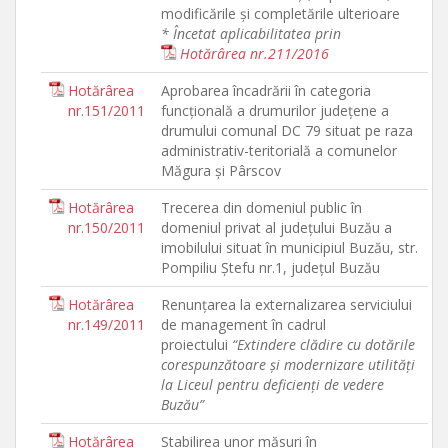
modificările şi completările ulterioare
* Încetat aplicabilitatea prin
Hotărârea nr.211/2016
Hotărârea
Aprobarea încadrării în categoria
nr.151/2011
funcţională a drumurilor judeţene a
drumului comunal DC 79 situat pe raza
administrativ-teritorială a comunelor
Măgura şi Pârscov
Hotărârea
Trecerea din domeniul public în
nr.150/2011
domeniul privat al judeţului Buzău a
imobilului situat în municipiul Buzău, str.
Pompiliu Ştefu nr.1, judeţul Buzău
Hotărârea
Renunţarea la externalizarea serviciului
nr.149/2011
de management în cadrul
proiectului
“Extindere clădire cu dotările
corespunzătoare şi modernizare utilităţi
la Liceul pentru deficienţi de vedere
Buzău”
Hotărârea
Stabilirea unor măsuri în