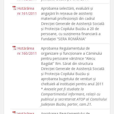
Hotărârea
Aprobarea selectării, evaluării şi
nr.161/2011
angajării în reţeaua de asistenţi
maternali profesionişti din cadrul
Direcţiei Generale de Asistenţă Socială
şi Protecţia Copilului Buzău a 20 de
persoane, cu susţinerea financiară a
Fundaţiei “SERA ROMÂNIA”
Hotărârea
Aprobarea Regulamentului de
nr.160/2011
organizare şi funcţionare a Căminului
pentru persoane vârstnice “Alecu
Bagdat” Rm. Sărat din structura
Direcţiei Generale de Asistenţă Socială
şi Protecţia Copilului Buzău şi
aprobarea bugetului de venituri şi
cheltuieli al instituţiei pentru anul 2011
*
Anexele pot fi studiate la
Compartimentul informare, relaţii cu
publicul şi secretariat ATOP al Consiliului
Judeţean Buzău, parter, cam.21.
Hotărârea
Aprobarea Regulamentului de