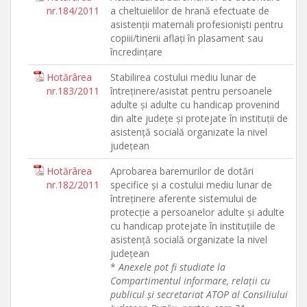
nr.184/2011
a cheltuielilor de hrană efectuate de
asistenţii maternali profesionişti pentru
copiii/tinerii aflaţi în plasament sau
încredinţare
Hotărârea
Stabilirea costului mediu lunar de
nr.183/2011
întreţinere/asistat pentru persoanele
adulte şi adulte cu handicap provenind
din alte judeţe şi protejate în instituţii de
asistenţă socială organizate la nivel
judeţean
Hotărârea
Aprobarea baremurilor de dotări
nr.182/2011
specifice şi a costului mediu lunar de
întreţinere aferente sistemului de
protecţie a persoanelor adulte şi adulte
cu handicap protejate în instituţiile de
asistenţă socială organizate la nivel
judeţean
*
Anexele pot fi studiate la
Compartimentul informare, relaţii cu
publicul şi secretariat ATOP al Consiliului