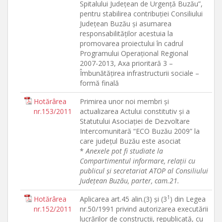
Spitalului Judeţean de Urgenţă Buzău”,
pentru stabilirea contribuţiei Consiliului
Judeţean Buzău şi asumarea
responsabilităţilor acestuia la
promovarea proiectului în cadrul
Programului Operaţional Regional
2007-2013, Axa prioritară 3 –
Îmbunătăţirea infrastructurii sociale –
formă finală
Hotărârea
Primirea unor noi membri şi
nr.153/2011
actualizarea Actului constitutiv şi a
Statutului Asociaţiei de Dezvoltare
Intercomunitară “ECO Buzău 2009” la
care judeţul Buzău este asociat
*
Anexele pot fi studiate la
Compartimentul informare, relaţii cu
publicul şi secretariat ATOP al Consiliului
Judeţean Buzău, parter, cam.21.
1
Hotărârea
Aplicarea art.45 alin.(3) şi (3
) din Legea
nr.152/2011
nr.50/1991 privind autorizarea executării
lucrărilor de construcţii, republicată, cu