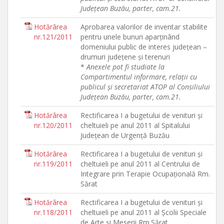
Judeţean Buzău, parter, cam.21.
Hotărârea
Aprobarea valorilor de inventar stabilite
nr.121/2011
pentru unele bunuri aparţinând
domeniului public de interes judeţean –
drumuri judeţene şi terenuri
*
Anexele pot fi studiate la
Compartimentul informare, relaţii cu
publicul şi secretariat ATOP al Consiliului
Judeţean Buzău, parter, cam.21.
Hotărârea
Rectificarea I a bugetului de venituri şi
nr.120/2011
cheltuieli pe anul 2011 al Spitalului
Judeţean de Urgenţă Buzău
Hotărârea
Rectificarea I a bugetului de venituri şi
nr.119/2011
cheltuieli pe anul 2011 al Centrului de
Integrare prin Terapie Ocupaţională Rm.
Sărat
Hotărârea
Rectificarea I a bugetului de venituri şi
nr.118/2011
cheltuieli pe anul 2011 al Şcolii Speciale
de Arte şi Meserii Rm.Sărat