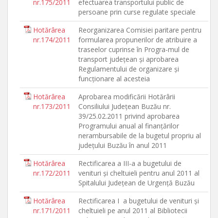
nr.175/2011
efectuarea transportului public de
persoane prin curse regulate speciale
Hotărârea
Reorganizarea Comisiei paritare pentru
nr.174/2011
formularea propunerilor de atribuire a
traseelor cuprinse în Progra-mul de
transport judeţean şi aprobarea
Regulamentului de organizare şi
funcţionare al acesteia
Hotărârea
Aprobarea modificării Hotărârii
nr.173/2011
Consiliului Judeţean Buzău nr.
39/25.02.2011 privind aprobarea
Programului anual al finanţărilor
nerambursabile de la bugetul propriu al
judeţului Buzău în anul 2011
Hotărârea
Rectificarea a III-a a bugetului de
nr.172/2011
venituri şi cheltuieli pentru anul 2011 al
Spitalului Judeţean de Urgenţă Buzău
Hotărârea
Rectificarea I a bugetului de venituri şi
nr.171/2011
cheltuieli pe anul 2011 al Bibliotecii