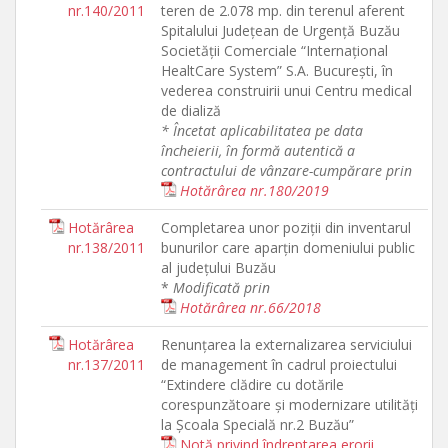
nr.140/2011
teren de 2.078 mp. din terenul aferent
Spitalului Judeţean de Urgenţă Buzău
Societăţii Comerciale “Internaţional
HealtCare System” S.A. Bucureşti, în
vederea construirii unui Centru medical
de dializă
* Încetat aplicabilitatea pe data
încheierii, în formă autentică a
contractului de vânzare-cumpărare prin
Hotărârea nr.180/2019
Hotărârea
Completarea unor poziţii din inventarul
nr.138/2011
bunurilor care aparţin domeniului public
al judeţului Buzău
*
Modificată prin
Hotărârea nr.66/2018
Hotărârea
Renunţarea la externalizarea serviciului
nr.137/2011
de management în cadrul proiectului
“Extindere clădire cu dotările
corespunzătoare şi modernizare utilităţi
la Şcoala Specială nr.2 Buzău”
Notă privind îndreptarea erorii