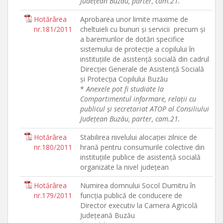
Judeţean Buzău, parter, cam.21.
Hotărârea
Aprobarea unor limite maxime de
nr.181/2011
cheltuieli cu bunuri şi servicii precum şi
a baremurilor de dotări specifice
sistemului de protecţie a copilului în
instituţiile de asistenţă socială din cadrul
Direcţiei Generale de Asistenţă Socială
şi Protecţia Copilului Buzău
*
Anexele pot fi studiate la
Compartimentul informare, relaţii cu
publicul şi secretariat ATOP al Consiliului
Judeţean Buzău, parter, cam.21.
Hotărârea
Stabilirea nivelului alocaţiei zilnice de
nr.180/2011
hrană pentru consumurile colective din
instituţiile publice de asistenţă socială
organizate la nivel judeţean
Hotărârea
Numirea domnului Socol Dumitru în
nr.179/2011
funcţia publică de conducere de
Director executiv la Camera Agricolă
Judeţeană Buzău