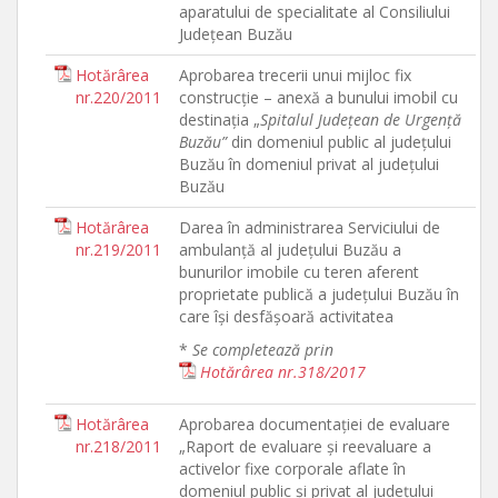
aparatului de specialitate al Consiliului
Judeţean Buzău
Hotărârea
Aprobarea trecerii unui mijloc fix
nr.220/2011
construcţie – anexă a bunului imobil cu
destinaţia „
Spitalul Judeţean de Urgenţă
Buzău”
din domeniul public al judeţului
Buzău în domeniul privat al judeţului
Buzău
Hotărârea
Darea în administrarea Serviciului de
nr.219/2011
ambulanţă al judeţului Buzău a
bunurilor imobile cu teren aferent
proprietate publică a judeţului Buzău în
care îşi desfăşoară activitatea
*
Se completează prin
Hotărârea nr.318/2017
Hotărârea
Aprobarea documentaţiei de evaluare
nr.218/2011
„Raport de evaluare şi reevaluare a
activelor fixe corporale aflate în
domeniul public şi privat al judeţului