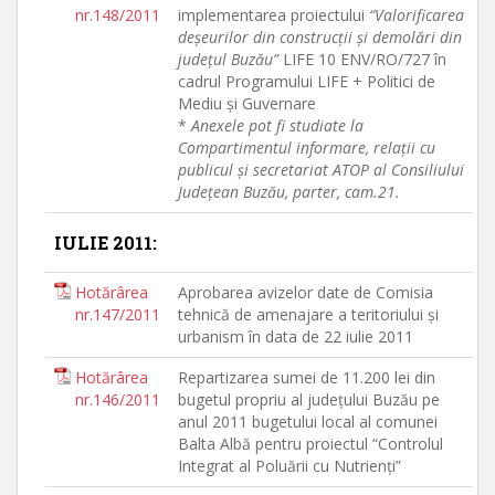
nr.148/2011
implementarea proiectului
“Valorificarea
deşeurilor din construcţii şi demolări din
judeţul Buzău”
LIFE 10 ENV/RO/727 în
cadrul Programului LIFE + Politici de
Mediu şi Guvernare
*
Anexele pot fi studiate la
Compartimentul informare, relaţii cu
publicul şi secretariat ATOP al Consiliului
Judeţean Buzău, parter, cam.21.
IULIE 2011:
Hotărârea
Aprobarea avizelor date de Comisia
nr.147/2011
tehnică de amenajare a teritoriului şi
urbanism în data de 22 iulie 2011
Hotărârea
Repartizarea sumei de 11.200 lei din
nr.146/2011
bugetul propriu al judeţului Buzău pe
anul 2011 bugetului local al comunei
Balta Albă pentru proiectul “Controlul
Integrat al Poluării cu Nutrienţi”