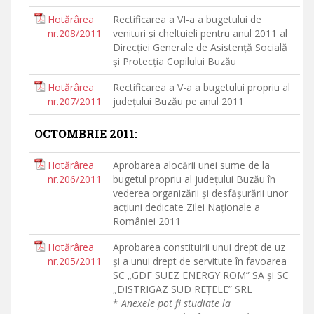
Hotărârea
Rectificarea a VI-a a bugetului de
nr.208/2011
venituri şi cheltuieli pentru anul 2011 al
Direcţiei Generale de Asistenţă Socială
şi Protecţia Copilului Buzău
Hotărârea
Rectificarea a V-a a bugetului propriu al
nr.207/2011
judeţului Buzău pe anul 2011
OCTOMBRIE 2011:
Hotărârea
Aprobarea alocării unei sume de la
nr.206/2011
bugetul propriu al judeţului Buzău în
vederea organizării şi desfăşurării unor
acţiuni dedicate Zilei Naţionale a
României 2011
Hotărârea
Aprobarea constituirii unui drept de uz
nr.205/2011
şi a unui drept de servitute în favoarea
SC „GDF SUEZ ENERGY ROM” SA şi SC
„DISTRIGAZ SUD REŢELE” SRL
*
Anexele pot fi studiate la