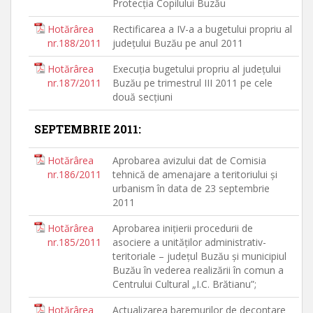
Protecţia Copilului Buzău
Hotărârea
Rectificarea a IV-a a bugetului propriu al
nr.188/2011
judeţului Buzău pe anul 2011
Hotărârea
Execuţia bugetului propriu al judeţului
nr.187/2011
Buzău pe trimestrul III 2011 pe cele
două secţiuni
SEPTEMBRIE 2011:
Hotărârea
Aprobarea avizului dat de Comisia
nr.186/2011
tehnică de amenajare a teritoriului şi
urbanism în data de 23 septembrie
2011
Hotărârea
Aprobarea iniţierii procedurii de
nr.185/2011
asociere a unităţilor administrativ-
teritoriale – judeţul Buzău şi municipiul
Buzău în vederea realizării în comun a
Centrului Cultural „I.C. Brătianu”;
Hotărârea
Actualizarea baremurilor de decontare