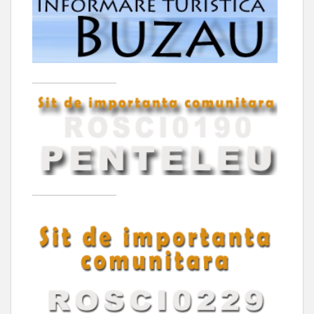
____________________
____________________