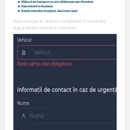
Pașii necesari în vederea completării formularului
digital pentru intrarea în România: