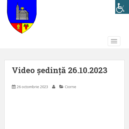
S
k
i
p
t
o
TOGGLE
m
a
i
n
Video ședință 26.10.2023
c
o
n
26 octombrie 2023
Ciorne
t
e
n
t