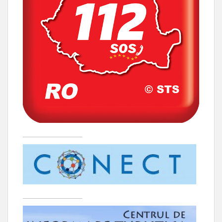
____________________
____________________