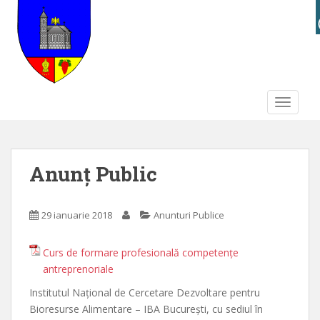
S
k
i
p
t
o
TOGGLE
m
a
i
n
Anunț Public
c
o
n
29 ianuarie 2018
Anunturi Publice
t
e
Curs de formare profesională competențe
n
antreprenoriale
t
Institutul Național de Cercetare Dezvoltare pentru
Bioresurse Alimentare – IBA București, cu sediul în