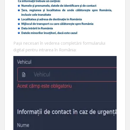
Pașii necesari în vederea completării formularului
digital pentru intrarea în România: