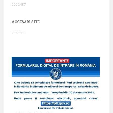
6602487
ACCESĂRI SITE:
7967011
____________________