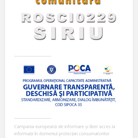
____________________
____________________
Campania europeană de informare și liber acces la
informații în domeniul protecției consumatorilor