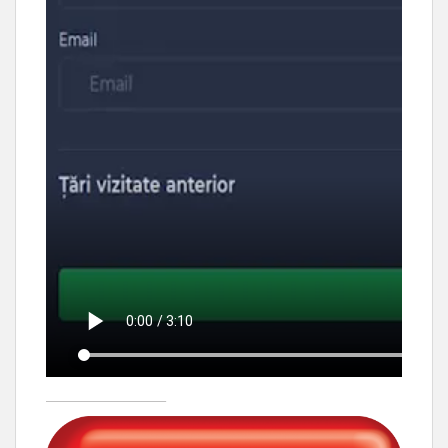
____________________