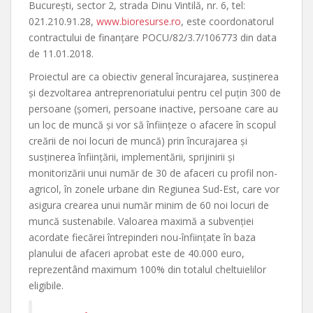
București, sector 2, strada Dinu Vintilă, nr. 6, tel:
021.210.91.28,
www.bioresurse.ro
, este coordonatorul
contractului de finanțare POCU/82/3.7/106773 din data
de 11.01.2018.
Proiectul are ca obiectiv general încurajarea, susținerea
și dezvoltarea antreprenoriatului pentru cel puțin 300 de
persoane (șomeri, persoane inactive, persoane care au
un loc de muncă și vor să înființeze o afacere în scopul
creării de noi locuri de muncă) prin încurajarea și
susținerea înființării, implementării, sprijinirii și
monitorizării unui număr de 30 de afaceri cu profil non-
agricol, în zonele urbane din Regiunea Sud-Est, care vor
asigura crearea unui număr minim de 60 noi locuri de
muncă sustenabile. Valoarea maximă a subvenției
acordate fiecărei întrepinderi nou-înființate în baza
planului de afaceri aprobat este de 40.000 euro,
reprezentând maximum 100% din totalul cheltuielilor
eligibile.