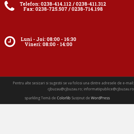
Telefon: 0238-414.112 / 0238-411.312
Fax: 0238-725.507 / 0238-714.198
Luni - Joi: 08:00 - 16:30
Vineri: 08:00 - 14:00
Pentru alte sesizari si sugestii se va folosi una dintre adresele de e-mail:
cjbuzau@cjbuzau.ro; informatiipublice@cjbuzau.ro
sparkling Temă de
Colorlib
Susținut de
WordPress