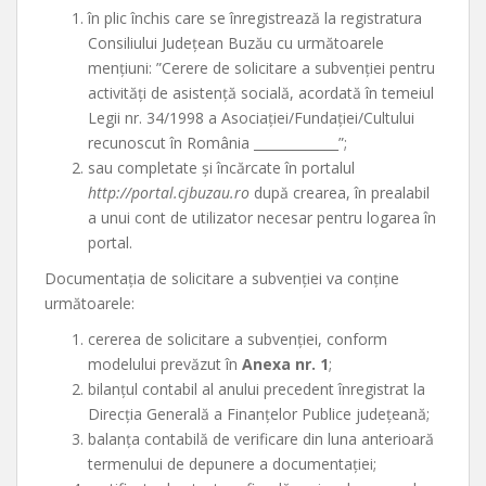
în plic închis care se înregistrează la registratura
Consiliului Județean Buzău cu următoarele
mențiuni: ”Cerere de solicitare a subvenției pentru
activități de asistență socială, acordată în temeiul
Legii nr. 34/1998 a Asociației/Fundației/Cultului
recunoscut în România _____________”;
sau completate și încărcate în portalul
http://portal.cjbuzau.ro
după crearea, în prealabil
a unui cont de utilizator necesar pentru logarea în
portal.
Documentaţia de solicitare a subvenţiei va conţine
următoarele:
cererea de solicitare a subvenţiei, conform
modelului prevăzut în
Anexa nr. 1
;
bilanţul contabil al anului precedent înregistrat la
Direcţia Generală a Finanţelor Publice judeţeană;
balanţa contabilă de verificare din luna anterioară
termenului de depunere a documentaţiei;