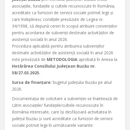
asociaţiile, fundaţiile și cultele recunoscute în România,
acreditate ca furnizori de servicii sociale potrivit legii şi
care îndeplinesc condiţiile prevăzute de Legea nr.
34/1998, să depună cereri în scopul atribuirii convenţiilor
pentru acordarea de subvenţii destinate activităţilor de
asistenţă socială în anul 2026.
Procedura aplicabilă pentru atribuirea subvenţiilor
destinate activităţilor de asistenţă socială în anul 2026
este prevăzută de
METODOLOGIA
aprobată în Anexa la
Hotărârea Consiliului Judeţean Buzău nr.
58/27.03.2025.
Sursa de finanţare:
bugetul judeţului Buzău pe anul
2026.
Documentaţia de solicitare a subvenției se înaintează de
către asociațiile/ fundațiile/cultele recunoscute în
România interesate, care își desfășoară activitatea în
județul Buzău și sunt acreditate ca furnizori de servicii
sociale potrivit legii în următoarele variante: