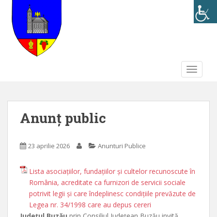
S
k
i
p
t
o
TOGGLE
m
a
i
n
Anunț public
c
o
n
23 aprilie 2026
Anunturi Publice
t
e
Lista asociaţiilor, fundaţiilor și cultelor recunoscute în
n
România, acreditate ca furnizori de servicii sociale
t
potrivit legii şi care îndeplinesc condiţiile prevăzute de
Legea nr. 34/1998 care au depus cereri
Județul Buzău
prin Consiliul Judeţean Buzău invită