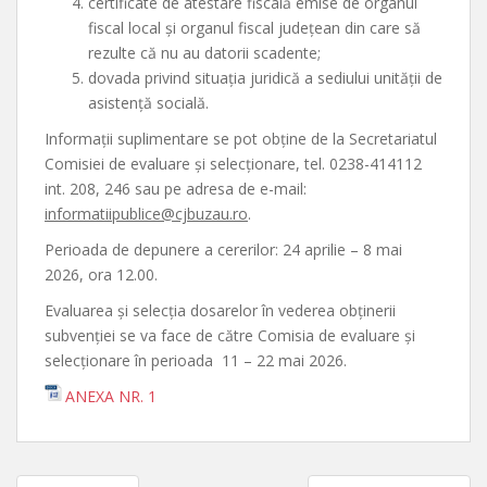
certificate de atestare fiscală emise de organul
fiscal local și organul fiscal județean din care să
rezulte că nu au datorii scadente;
dovada privind situaţia juridică a sediului unităţii de
asistenţă socială.
Informaţii suplimentare se pot obţine de la Secretariatul
Comisiei de evaluare şi selecţionare, tel. 0238-414112
int. 208, 246 sau pe adresa de e-mail:
informatiipublice@cjbuzau.ro
.
Perioada de depunere a cererilor: 24 aprilie – 8 mai
2026, ora 12.00.
Evaluarea și selecţia dosarelor în vederea obţinerii
subvenţiei se va face de către Comisia de evaluare şi
selecţionare în perioada 11 – 22 mai 2026.
ANEXA NR. 1