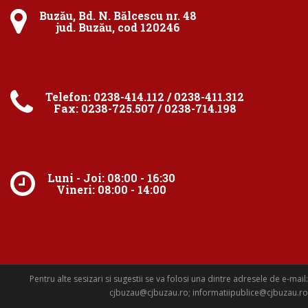
Buzău, Bd. N. Bălcescu nr. 48
jud. Buzău, cod 120246
Telefon: 0238-414.112 / 0238-411.312
Fax: 0238-725.507 / 0238-714.198
Luni - Joi: 08:00 - 16:30
Vineri: 08:00 - 14:00
Pentru alte sesizari si sugestii se va folosi una dintre adresele de e-mail:
cjbuzau@cjbuzau.ro; informatiipublice@cjbuzau.ro