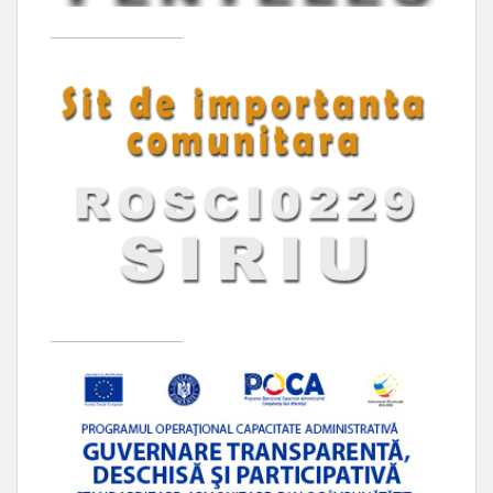
____________________
____________________