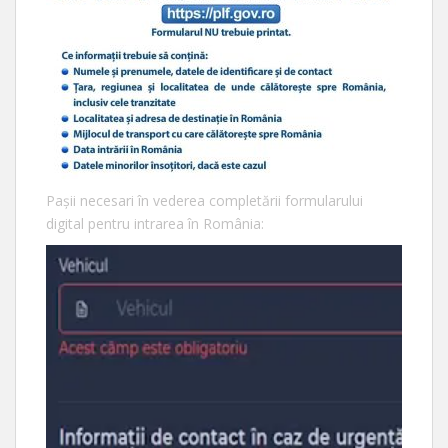
Pașii necesari în vederea completării formularului
digital pentru intrarea în România: