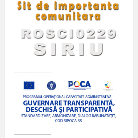
____________________
____________________