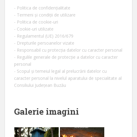
- Politica de confidențialitate
- Termeni și condiții de utilizare
- Politica de cookie-uri
- Cookie-uri utilizate
- Regulamentul (UE) 2016/679
- Drepturile persoanelor vizate
- Responsabil cu protecția datelor cu caracter personal
- Regulile generale de protecție a datelor cu caracter
personal
- Scopul și temeiul legal al prelucrării datelor cu
caracter personal la nivelul aparatului de specialitate al
Consiliului Județean Buzău
Galerie imagini