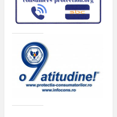
____________________
____________________