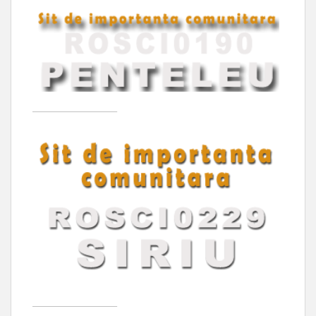
____________________
____________________