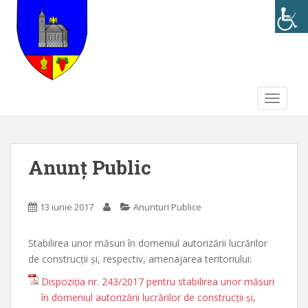
S
k
i
p
t
o
TOGGLE
m
a
i
n
Anunț Public
c
o
n
13 iunie 2017
Anunturi Publice
t
e
Stabilirea unor măsuri în domeniul autorizării lucrărilor
n
de construcții și, respectiv, amenajarea teritoriului:
t
Dispoziția nr. 243/2017 pentru stabilirea unor măsuri
în domeniul autorizării lucrărilor de construcții și,