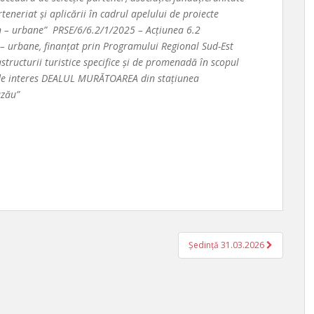
eneriat și aplicării în cadrul apelului de proiecte
non – urbane” PRSE/6/6.2/1/2025 – Acțiunea 6.2
n – urbane, finanțat prin Programului Regional Sud-Est
structurii turistice specifice și de promenadă în scopul
lui de interes DEALUL MURĂTOAREA din stațiunea
uzău”
Ședință 31.03.2026