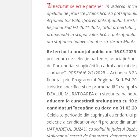
Rezultat selecție partener
în vederea înche
apelului de proiecte „Valorificarea potențialu
Acțiunea 6.2 Valorificarea potențialului turist
Regional Sud-Est 2021-2027, titlul proiectului „
promenadă în scopul valorificării potențialul
din stațiunea balneoclimaterică Sărata Monteo
Referitor la anunțul public din 16.03.2026
procedura de selecție partener, asociație/fund
de Parteneriat și aplicării în cadrul apelului de
– urbane” PRSE/6/6.2/1/2025 – Acțiunea 6.2 Val
finanțat prin Programului Regional Sud-Est 202
turistice specifice și de promenadă în scopul val
DEALUL MURĂTOAREA din stațiunea balneocli
aducem la cunoștință prelungirea cu 10 
candidaturi începând cu data de 31.03.20
Celelalte perioade din cuprinsul calendarului 
selecție a candidaților vor fi preluate din anun
UAT JUDEȚUL BUZĂU, cu sediul în județul Buzău, 
(Aplicant al cererii de finanțare), demarează p