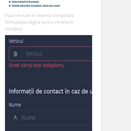
Pașii necesari în vederea completării
formularului digital pentru intrarea în
România: