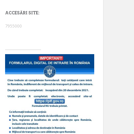
ACCESĂRI SITE:
7955000
____________________