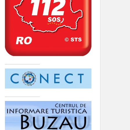
____________________
____________________