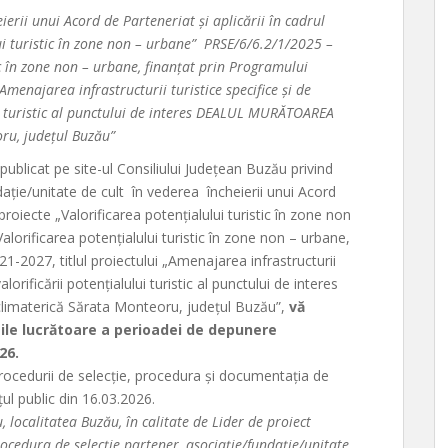
ierii unui Acord de Parteneriat și aplicării în cadrul
lui turistic în zone non – urbane” PRSE/6/6.2/1/2025 –
ic în zone non – urbane, finanțat prin Programului
Amenajarea infrastructurii turistice specifice și de
ui turistic al punctului de interes DEALUL MURĂTOAREA
ru, județul Buzău”
publicat pe site-ul Consiliului Județean Buzău privind
ație/unitate de cult în vederea încheierii unui Acord
 proiecte „Valorificarea potențialului turistic în zone non
orificarea potențialului turistic în zone non – urbane,
1-2027, titlul proiectului „Amenajarea infrastructurii
orificării potențialului turistic al punctului de interes
materică Sărata Monteoru, județul Buzău”,
vă
zile lucrătoare a perioadei de depunere
26.
procedurii de selecție, procedura și documentația de
țul public din 16.03.2026.
localitatea Buzău, în calitate de Lider de proiect
rocedura de selecție partener, asociație/fundație/unitate