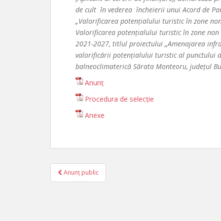
de cult în vederea încheierii unui Acord de Part
„Valorificarea potențialului turistic în zone 
Valorificarea potențialului turistic în zone no
2021-2027, titlul proiectului „Amenajarea infra
valorificării potențialului turistic al punctu
balneoclimaterică Sărata Monteoru, județul B
Anunț
Procedura de selecție
Anexe
Anunț public
Navigare în articole