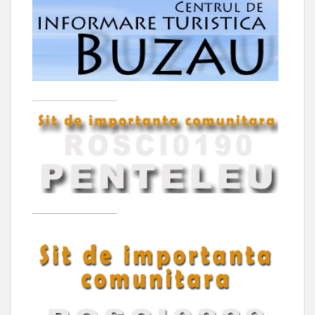
____________________
____________________