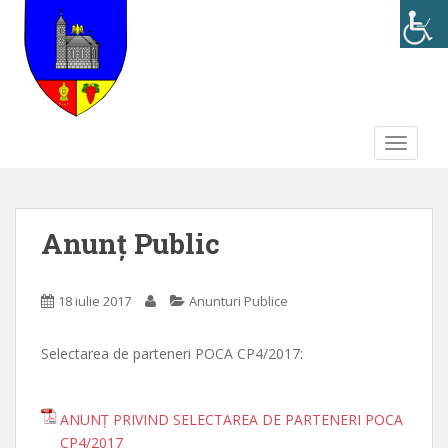
S
k
i
p
t
o
TOGGLE
m
a
i
n
Anunț Public
c
o
n
18 iulie 2017
Anunturi Publice
t
e
Selectarea de parteneri POCA CP4/2017:
n
t
ANUNȚ PRIVIND SELECTAREA DE PARTENERI POCA
CP4/2017