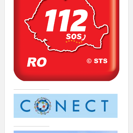
____________________
____________________