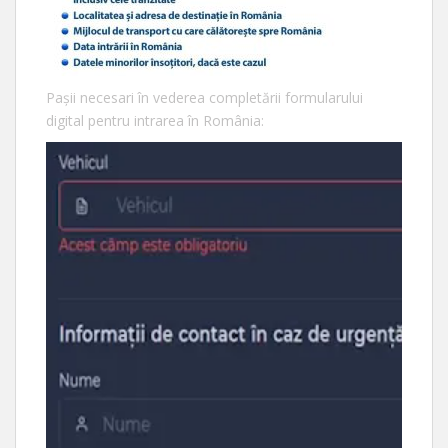
Pașii necesari în vederea completării formularului
digital pentru intrarea în România: