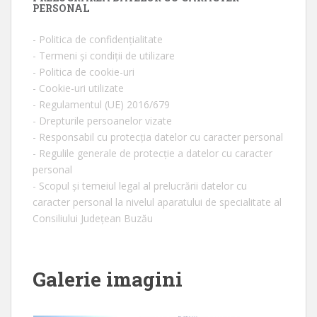
PERSONAL
- Politica de confidențialitate
- Termeni și condiții de utilizare
- Politica de cookie-uri
- Cookie-uri utilizate
- Regulamentul (UE) 2016/679
- Drepturile persoanelor vizate
- Responsabil cu protecția datelor cu caracter personal
- Regulile generale de protecție a datelor cu caracter
personal
- Scopul și temeiul legal al prelucrării datelor cu
caracter personal la nivelul aparatului de specialitate al
Consiliului Județean Buzău
Galerie imagini