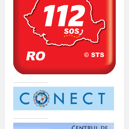
____________________
____________________