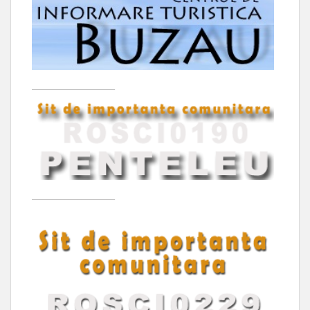
____________________
____________________