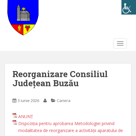
S
k
i
p
t
o
TOGGLE
m
a
i
n
Reorganizare Consiliul
c
o
Județean Buzău
n
t
3 iunie 2026
Cariera
e
n
t
ANUNȚ
Dispoziția pentru aprobarea Metodologiei privind
modalitatea de reorganizare a activității aparatului de