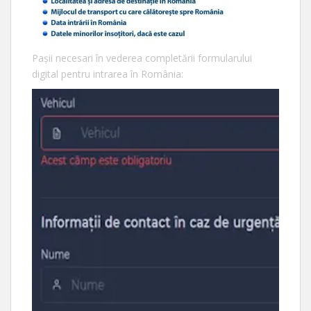
Pașii necesari în vederea completării formularului
digital pentru intrarea în România: