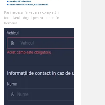
Pașii necesari în vederea completării
formularului digital pentru intrarea în
România: