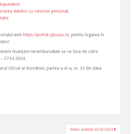
răspundere
;
ucrarea datelor cu caracter personal
;
itate
;
portalul web
https://portal.cjbuzau.ro
; pentru logarea în
zator.
ținerii finanțării nerambursabile se va face de către
 – 27.03.2024.
orul Oficial al României, partea a VI-a, nr. 33 din data
Video ședință 26.02.2024