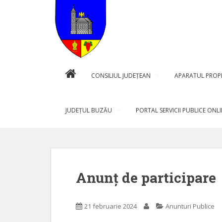
S
k
i
p
t
o
m
CONSILIUL JUDEȚEAN
APARATUL PROP
a
i
n
JUDEŢUL BUZĂU
PORTAL SERVICII PUBLICE ONL
c
o
n
t
e
Anunț de participare
n
t
21 februarie 2024
Anunturi Publice