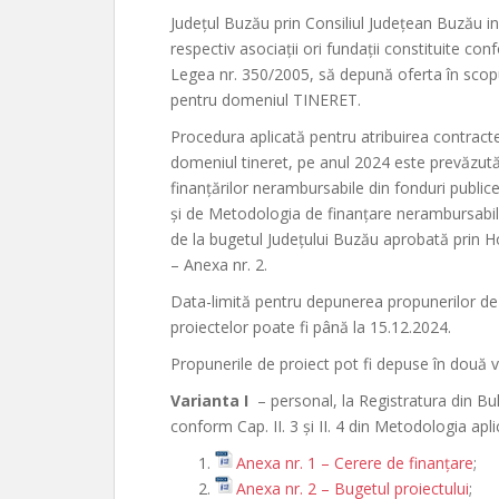
Județul Buzău prin Consiliul Județean Buzău in
respectiv asociații ori fundații constituite con
Legea nr. 350/2005, să depună oferta în scopul
pentru domeniul TINERET.
Procedura aplicată pentru atribuirea contract
domeniul tineret, pe anul 2024 este prevăzută 
finanțărilor nerambursabile din fonduri publice
și de Metodologia de finanțare nerambursabilă 
de la bugetul Județului Buzău aprobată prin H
– Anexa nr. 2.
Data-limită pentru depunerea propunerilor de 
proiectelor poate fi până la 15.12.2024.
Propunerile de proiect pot fi depuse în două v
Varianta I
– personal, la Registratura din Bu
conform Cap. II. 3 și II. 4 din Metodologia apli
Anexa nr. 1 – Cerere de finanțare
;
Anexa nr. 2 – Bugetul proiectului
;