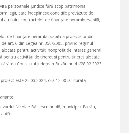
vită persoanele juridice fără scop patrimonial,
form legii, care îndeplinesc condițiile prevăzute de
 atribuirii contractelor de finanțare nerambursabilă,
elor de finanțare nerambursabilă a proiectelor din
de art. 6 din Legea nr. 350/2005, privind regimul
 alocate pentru activități nonprofit de interes general
pentru activități de tineret și pentru tineret alocate
otărârea Consiliului Județean Buzău nr. 41/28.02.2023
proiect este 22.03.2024, ora 12.00 iar durata
ariante:
levardul Nicolae Bălcescu nr. 48, municipiul Buzău,
cabilă: