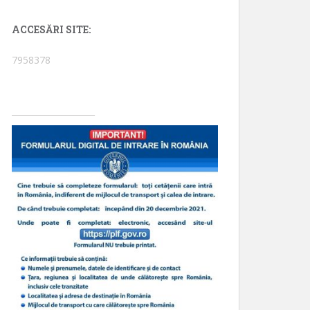
ACCESĂRI SITE:
7958378
____________________