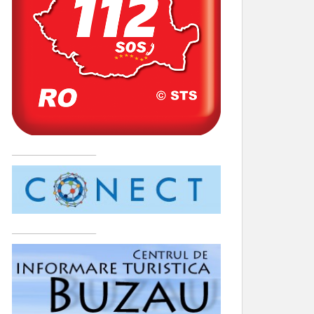
____________________
____________________