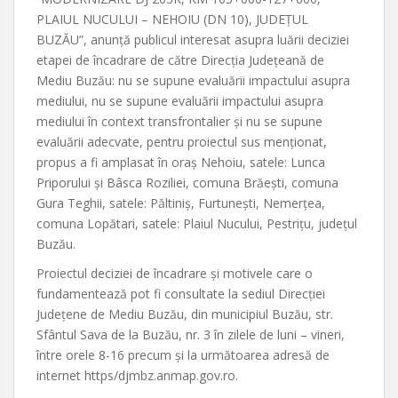
PLAIUL NUCULUI – NEHOIU (DN 10), JUDEȚUL
BUZĂU”, anunță publicul interesat asupra luării deciziei
etapei de încadrare de către Direcția Județeană de
Mediu Buzău: nu se supune evaluării impactului asupra
mediului, nu se supune evaluării impactului asupra
mediului în context transfrontalier și nu se supune
evaluării adecvate, pentru proiectul sus menționat,
propus a fi amplasat în oraș Nehoiu, satele: Lunca
Priporului și Bâsca Roziliei, comuna Brăești, comuna
Gura Teghii, satele: Păltiniș, Furtunești, Nemerțea,
comuna Lopătari, satele: Plaiul Nucului, Pestrițu, județul
Buzău.
Proiectul deciziei de încadrare și motivele care o
fundamentează pot fi consultate la sediul Direcției
Județene de Mediu Buzău, din municipiul Buzău, str.
Sfântul Sava de la Buzău, nr. 3 în zilele de luni – vineri,
între orele 8-16 precum și la următoarea adresă de
internet https/djmbz.anmap.gov.ro.