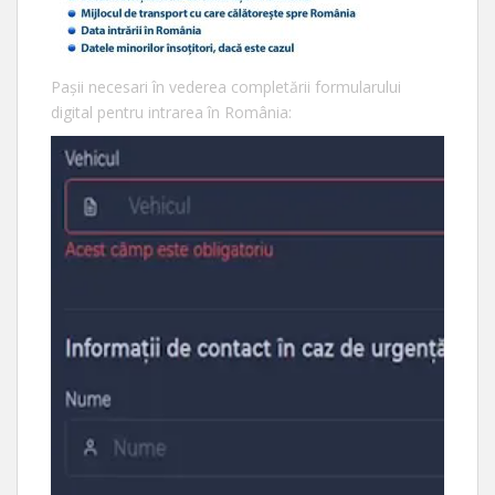
Pașii necesari în vederea completării formularului
digital pentru intrarea în România: