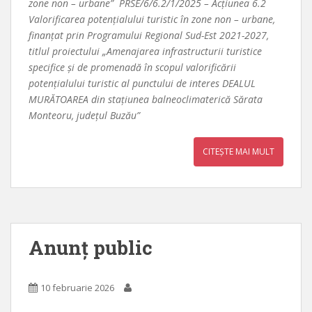
zone non – urbane” PRSE/6/6.2/1/2025 – Acțiunea 6.2
Valorificarea potențialului turistic în zone non – urbane,
finanțat prin Programului Regional Sud-Est 2021-2027,
titlul proiectului „Amenajarea infrastructurii turistice
specifice și de promenadă în scopul valorificării
potențialului turistic al punctului de interes DEALUL
MURĂTOAREA din stațiunea balneoclimaterică Sărata
Monteoru, județul Buzău”
CITEȘTE MAI MULT
Anunț public
10 februarie 2026