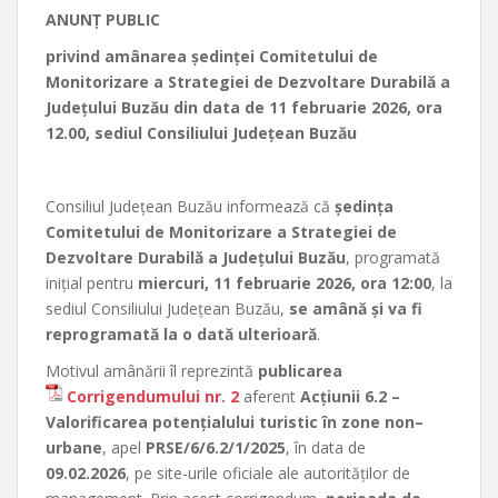
ANUNŢ PUBLIC
privind amânarea ședinței Comitetului de
Monitorizare a Strategiei de Dezvoltare Durabilă a
Județului Buzău din data de 11 februarie 2026, ora
12.00, sediul Consiliului Județean Buzău
Consiliul Județean Buzău informează că
ședința
Comitetului de Monitorizare a Strategiei de
Dezvoltare Durabilă a Județului Buzău
, programată
inițial pentru
miercuri, 11 februarie 2026, ora 12:00
, la
sediul Consiliului Județean Buzău,
se amână și va fi
reprogramată la o dată ulterioară
.
Motivul amânării îl reprezintă
publicarea
Corrigendumului nr. 2
aferent
Acțiunii 6.2 –
Valorificarea potențialului turistic în zone non–
urbane
, apel
PRSE/6/6.2/1/2025
, în data de
09.02.2026
, pe site-urile oficiale ale autorităților de