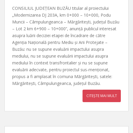
CONSILIUL JUDEȚEAN BUZĂU titular al proiectului
„Modernizarea DJ 203A, km 0+000 – 10+000, Podu
Muncii – Câmpulungeanca – Mărgăritești, județul Buzău
– Lot 2 km 6+900 – 10+000”, anunță publicul interesat
asupra luării deciziei etapei de încadrare de către
Agenția Națională pentru Mediu și Arii Protejate –
Buzău: nu se supune evaluării impactului asupra
mediului, nu se supune evaluării impactului asupra
mediului în context transfrontalier și nu se supune
evaluării adecvate, pentru proiectul sus-menționat,
propus a fi amplasat în comuna Mărgăritești, satele:
Mărgăritești, Câmpulungeanca, județul Buzău.
CITEȘTE MAI MULT