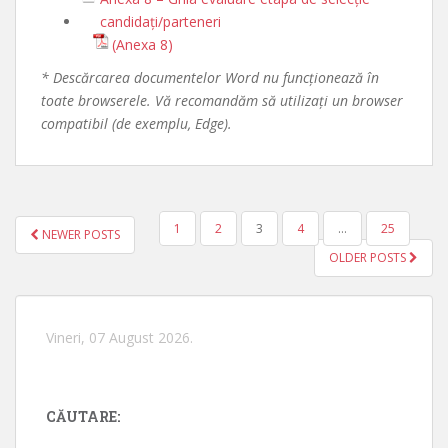
candidați/parteneri
(Anexa 8)
* Descărcarea documentelor Word nu funcționează în
toate browserele. Vă recomandăm să utilizați un browser
compatibil (de exemplu, Edge).
1
2
3
4
…
25
NEWER POSTS
NAVIGARE ÎN ARTICOLE
OLDER POSTS
Vineri, 07 August 2026.
CĂUTARE: