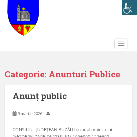
S
k
i
p
t
o
TOGGLE
m
a
i
n
Categorie:
Anunturi Publice
c
o
n
Anunț public
t
e
n
9 martie 2026
t
CONSILIUL JUDEȚEAN BUZĂU titular al proiectului
“MODERNIZARE DJ 203K, KM 105+000-127+600,