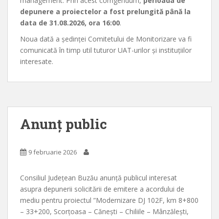
management. Prin acest corrigendum,
perioada de
depunere a proiectelor a fost prelungită până la
data de 31.08.2026, ora 16:00
.
Noua dată a ședinței Comitetului de Monitorizare va fi
comunicată în timp util tuturor UAT-urilor și instituțiilor
interesate.
Anunț public
9 februarie 2026
Consiliul Județean Buzău anunță publicul interesat
asupra depunerii solicitării de emitere a acordului de
mediu pentru proiectul ”Modernizare DJ 102F, km 8+800
– 33+200, Scorțoasa – Cănești – Chiliile – Mânzălești,