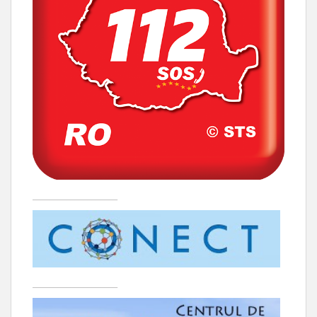
____________________
____________________