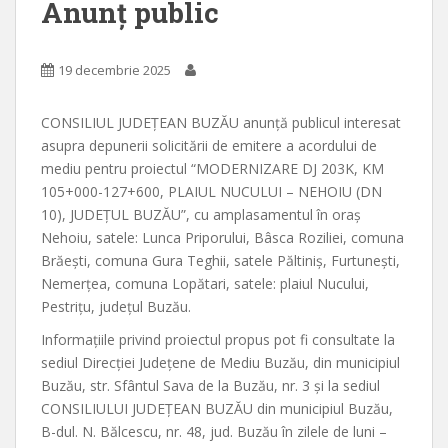
Anunț public
19 decembrie 2025
CONSILIUL JUDEȚEAN BUZĂU anunță publicul interesat
asupra depunerii solicitării de emitere a acordului de
mediu pentru proiectul “MODERNIZARE DJ 203K, KM
105+000-127+600, PLAIUL NUCULUI – NEHOIU (DN
10), JUDEȚUL BUZĂU”, cu amplasamentul în oraș
Nehoiu, satele: Lunca Priporului, Bâsca Roziliei, comuna
Brăești, comuna Gura Teghii, satele Păltiniș, Furtunești,
Nemerțea, comuna Lopătari, satele: plaiul Nucului,
Pestrițu, județul Buzău.
Informațiile privind proiectul propus pot fi consultate la
sediul Direcției Județene de Mediu Buzău, din municipiul
Buzău, str. Sfântul Sava de la Buzău, nr. 3 și la sediul
CONSILIULUI JUDEȚEAN BUZĂU din municipiul Buzău,
B-dul. N. Bălcescu, nr. 48, jud. Buzău în zilele de luni –