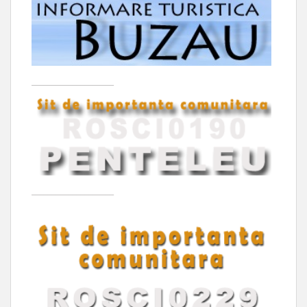
____________________
____________________